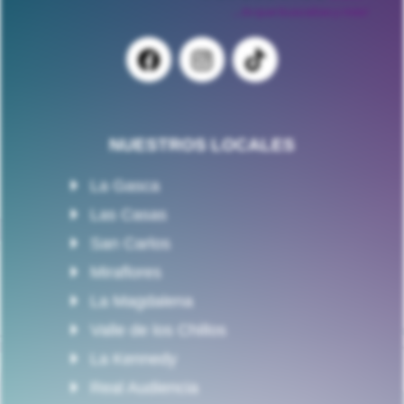
NUESTROS LOCALES
La Gasca
Las Casas
San Carlos
Miraflores
La Magdalena
Valle de los Chillos
La Kennedy
Real Audiencia