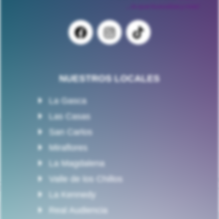
NUESTROS LOCALES
La Gasca
Las Casas
San Carlos
Miraflores
La Magdalena
Valle de los Chillos
La Kennedy
Real Audiencia