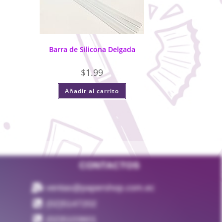
Barra de Silicona Delgada
$
1.99
Añadir al carrito
CONTACTOS
ventas@papershop.com.ec
(02)5147202
(02)5103601