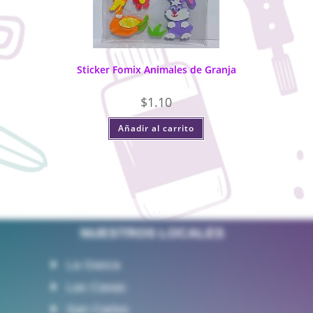
Sticker Fomix Animales de Granja
$
1.10
Añadir al carrito
NUESTROS LOCALES
La Gasca
Las Casas
San Carlos