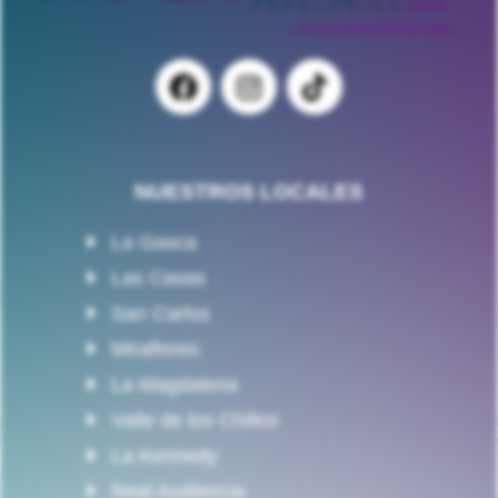
NUESTROS LOCALES
La Gasca
Las Casas
San Carlos
Miraflores
La Magdalena
Valle de los Chillos
La Kennedy
Real Audiencia