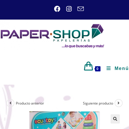
Menú
0
Producto anterior
Siguiente producto
🔍