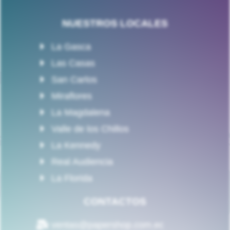
NUESTROS LOCALES
La Gasca
Las Casas
San Carlos
Miraflores
La Magdalena
Valle de los Chillos
La Kennedy
Real Audiencia
La Florida
CONTACTOS
ventas@papershop.com.ec