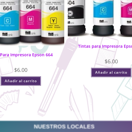
Tintas para Impresora Eps
 Para Impresora Epson 664
$
6.00
$
6.00
Añadir al carrito
Añadir al carrito
NUESTROS LOCALES