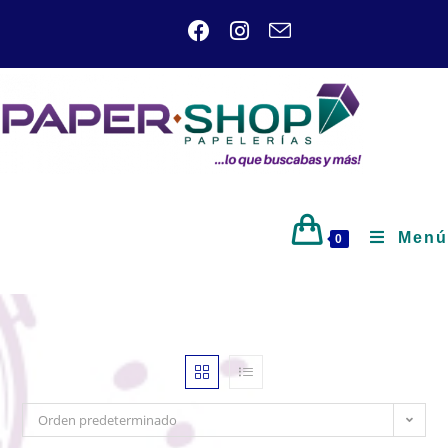
Menú
0
Orden predeterminado