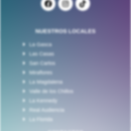
NUESTROS LOCALES
La Gasca
Las Casas
San Carlos
Miraflores
La Magdalena
Valle de los Chillos
La Kennedy
Real Audiencia
La Florida