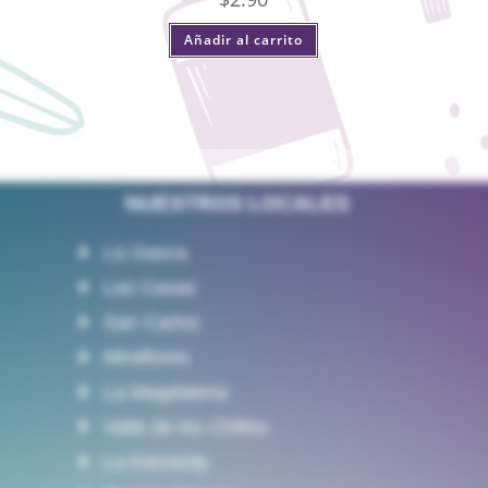
Añadir al carrito
NUESTROS LOCALES
La Gasca
Las Casas
San Carlos
Miraflores
La Magdalena
Valle de los Chillos
La Kennedy