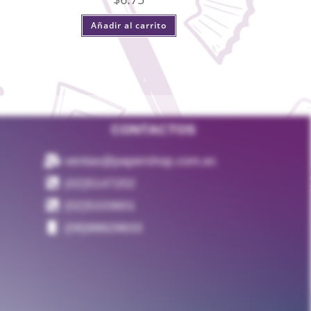
Añadir al carrito
CONTACTOS
ventas@papershop.com.ec
(02)5147202
(02)5103601
(09)98829833