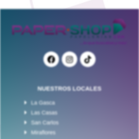
NUESTROS LOCALES
La Gasca
Las Casas
San Carlos
Miraflores