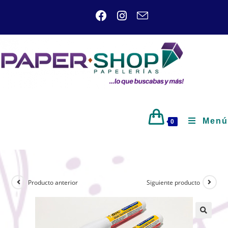
Menú
0
Producto anterior
Siguiente producto
🔍